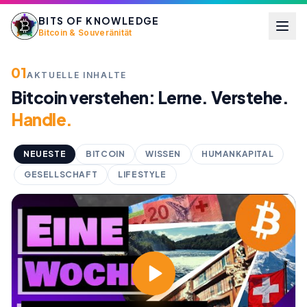
BITS OF KNOWLEDGE
Bitcoin & Souveränität
01
AKTUELLE INHALTE
Bitcoin verstehen: Lerne. Verstehe.
Handle.
NEUESTE
BITCOIN
WISSEN
HUMANKAPITAL
GESELLSCHAFT
LIFESTYLE