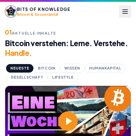
BITS OF KNOWLEDGE
Bitcoin & Souveränität
01
AKTUELLE INHALTE
Bitcoin verstehen: Lerne. Verstehe.
Handle.
NEUESTE
BITCOIN
WISSEN
HUMANKAPITAL
GESELLSCHAFT
LIFESTYLE