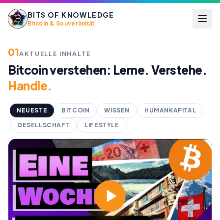
BITS OF KNOWLEDGE
Bitcoin & Souveränität
01
AKTUELLE INHALTE
Bitcoin verstehen: Lerne. Verstehe.
Handle.
NEUESTE
BITCOIN
WISSEN
HUMANKAPITAL
GESELLSCHAFT
LIFESTYLE